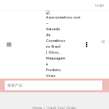
Skip
Login
to
content
0
搜
索：
Home
/
Track Your Order