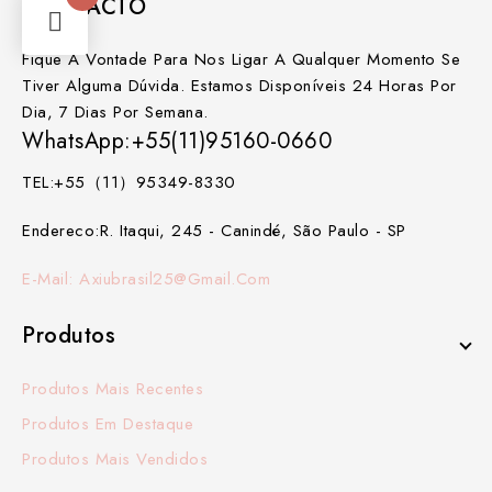
CONTACTO
Fique À Vontade Para Nos Ligar A Qualquer Momento Se
Tiver Alguma Dúvida. Estamos Disponíveis 24 Horas Por
Dia, 7 Dias Por Semana.
WhatsApp:+55(11)95160-0660
TEL:+55（11）95349-8330
Endereco:R. Itaqui, 245 - Canindé, São Paulo - SP
E-Mail: Axiubrasil25@gmail.com
Produtos
Produtos Mais Recentes
Produtos Em Destaque
Produtos Mais Vendidos