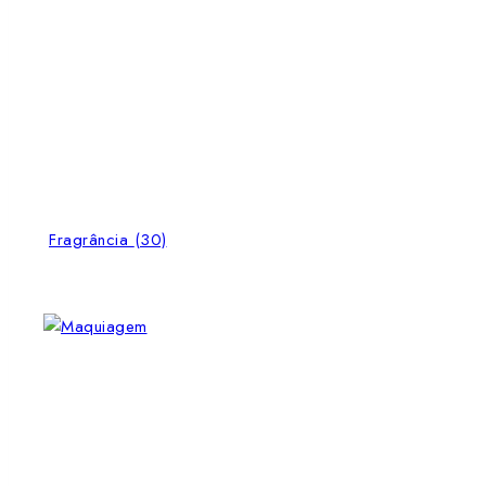
Fragrância
(30)