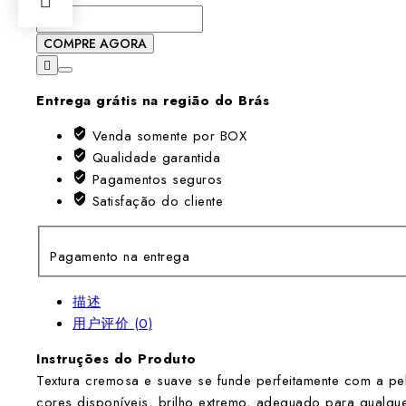
A280136-
Bastão
COMPRE AGORA
de
contorno
Entrega grátis na região do Brás
e
iluminação
Venda somente por BOX
de
Qualidade garantida
longa
Pagamentos seguros
duração
Satisfação do cliente
数
量
Pagamento na entrega
描述
用户评价 (0)
Instruções do Produto
Textura cremosa e suave se funde perfeitamente com a pel
cores disponíveis, brilho extremo, adequado para qualqu