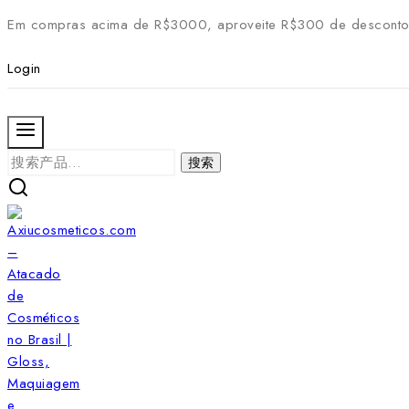
Skip
Em compras acima de R$3000, aproveite R$300 de desconto
to
content
Login
搜
搜索
索：