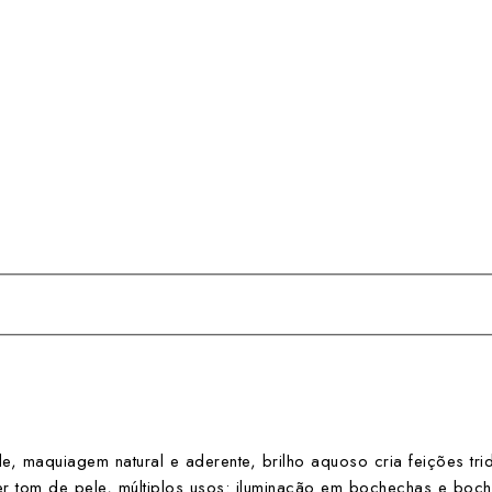
e, maquiagem natural e aderente, brilho aquoso cria feições tri
er tom de pele, múltiplos usos: iluminação em bochechas e boch