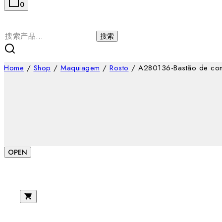
0
搜
搜索
索：
Home
/
Shop
/
Maquiagem
/
Rosto
/
A280136-Bastão de cont
OPEN