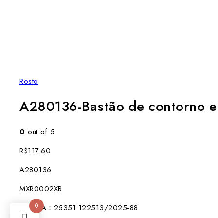
Rosto
A280136-Bastão de contorno e
0
out of 5
R$
117.60
A280136
MXR0002XB
0
ANVISA：25351.122513/2025-88