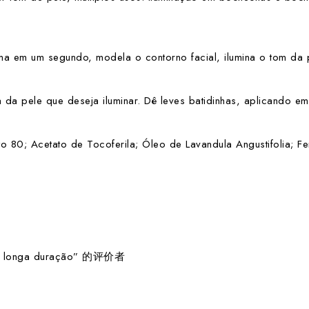
ma em um segundo, modela o contorno facial, ilumina o tom da pel
 da pele que deseja iluminar. Dê leves batidinhas, aplicando e
o 80; Acetato de Tocoferila; Óleo de Lavandula Angustifolia; Fe
e longa duração” 的评价者