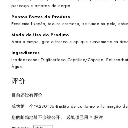
pescoço e ombros do corpo.
Pontos Fortes do Produto
Excelente fixação, textura cremosa, se funde na pele, esfu
Modo de Uso do Produto
Abra a tampa, gire o frasco e aplique suavemente na área
Ingredientes
Isododecano; Triglicerídeo Caprílico/Cáprico; Polissorbat
Água.
评价
目前还没有评价
成为第一个“A280136-Bastão de contorno e iluminação d
您的邮箱地址不会被公开。
必填项已用
*
标注