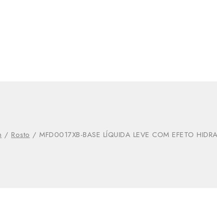
m
/
Rosto
/
MFD0017XB-BASE LÍQUIDA LEVE COM EFETO HIDR