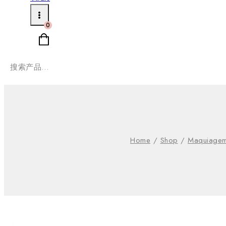
0
搜
索：
Home
/
Shop
/
Maquiage