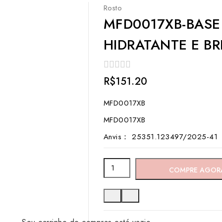
Rosto
MFD0017XB-BASE
HIDRATANTE E B
0
R$
151.20
out
of
MFD0017XB
5
MFD0017XB
Anvis： 25351.123497/2025-41
MFD0017XB-
COMPRE AGOR
BASE
LÍQUIDA
LEVE
COM