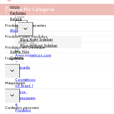
Skip
Início
Em compras acima de R$3000, aproveite R$300 de de
Compre Por Categoria
to
Perfumes
Login
content
Beleza
Produtos mais recentes
TOGGLE
Blog
CHILD
MENU
Produtos mais vendidos
搜
Blog Right Sidebar
索：
Blog Without Sidebar
Produtos em Destaque
Sobre Nós
Contato
Fragrância
TOGGLE
CHILD
MENU
Maquiagem
TOGGLE
CHILD
MENU
Cuidados pessoais