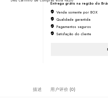
EFETO
Entrega grátis na região do Brá
HIDRATANTE
E
Venda somente por BOX
BRILHO
Qualidade garantida
AQUOSO
Pagamentos seguros
数
Satisfação do cliente
量
描述
用户评价 (0)