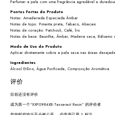
Perfumar a pele com uma fragrância agradável e duradour
Pontos Fortes do Produto
Notas: Amadeirada Especiada Âmbar
Notas de topo: Pimenta preta, Tabaco, Abacaxi
Notas de coração: Patchouli, Café, Íris
Notas de base: Baunilha, Âmbar, Madeira seca, Bálsamo
Modo de Uso do Produto
Aplicar diretamente sobre a pele seca nas áreas desejad
Ingredientes
Álcool Etílico, Água Purificada, Composição Aromática.
评价
目前还没有评价
成为第一个“XXP0984XB-Tesseract Resin” 的评价者
您的邮箱地址不会被公开。
必填项已用
*
标注