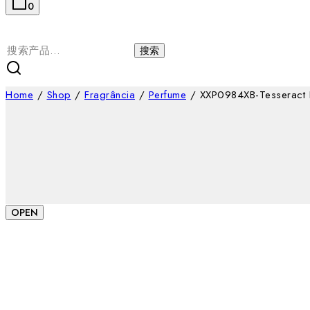
0
搜
搜索
索：
Home
/
Shop
/
Fragrância
/
Perfume
/
XXP0984XB-Tesseract 
OPEN