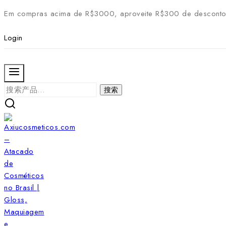
Skip
Em compras acima de R$3000, aproveite R$300 de desconto
to
content
Login
搜
搜索
索：