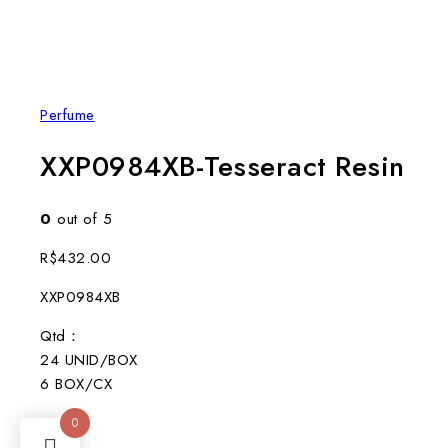
Perfume
XXP0984XB-Tesseract Resin
0
out of 5
R$
432.00
XXP0984XB
Qtd：
24 UNID/BOX
6 BOX/CX
30ml
0