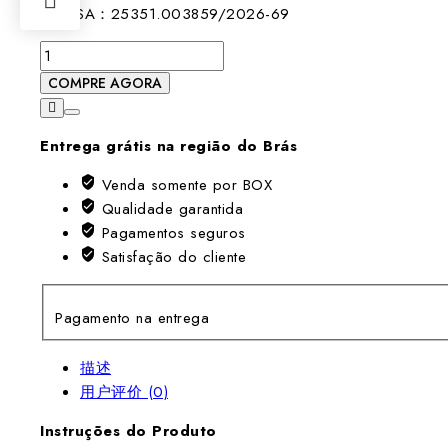
ANVISA：25351.003859/2026-69
XXP0984XB-
Tesseract
COMPRE AGORA
Resin
数
Entrega grátis na região do Brás
量
Venda somente por BOX
Qualidade garantida
Pagamentos seguros
Satisfação do cliente
Pagamento na entrega
描述
用户评价 (0)
Instruções do Produto