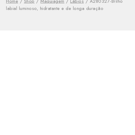
Home
/
Shop
/
Maquiagem
/
Lábios
/
A280327-Brilho
labial luminoso, hidratante e de longa duração