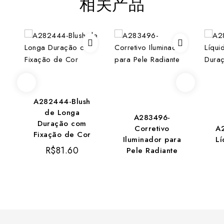
相关产品
A282444-Blush
de Longa
A283496-
Duração com
Corretivo
A
Fixação de Cor
Iluminador para
Lí
R$
81.60
Pele Radiante