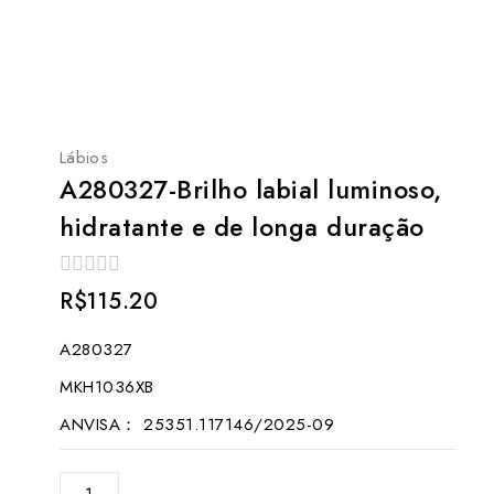
Lábios
A280327-Brilho labial luminoso,
hidratante e de longa duração
0
R$
115.20
out
of
A280327
5
MKH1036XB
ANVISA： 25351.117146/2025-09
A280327-