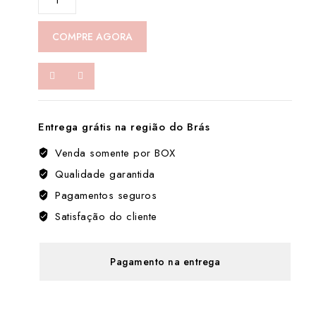
Brilho
labial
COMPRE AGORA
luminoso,
hidratante
e
de
longa
Entrega grátis na região do Brás
duração
数
Venda somente por BOX
量
Qualidade garantida
Pagamentos seguros
Satisfação do cliente
Pagamento na entrega