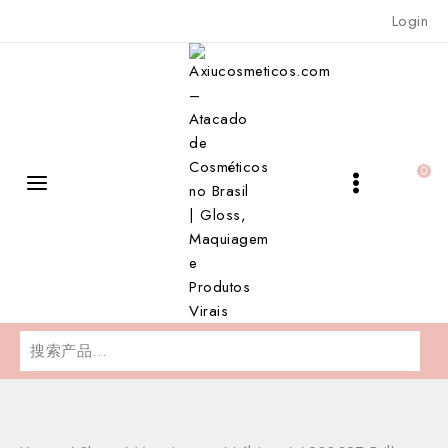
Skip
Login
to
content
0
搜
索：