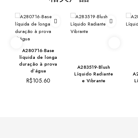
A280716-Base
líquida de longa
duração à prova
A283519-Blush
d’água
Líquido Radiante
A
R$
105.60
e Vibrante
L