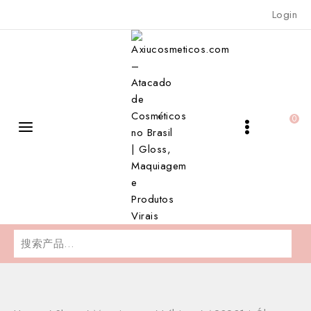
Skip
Login
to
content
0
搜
索：