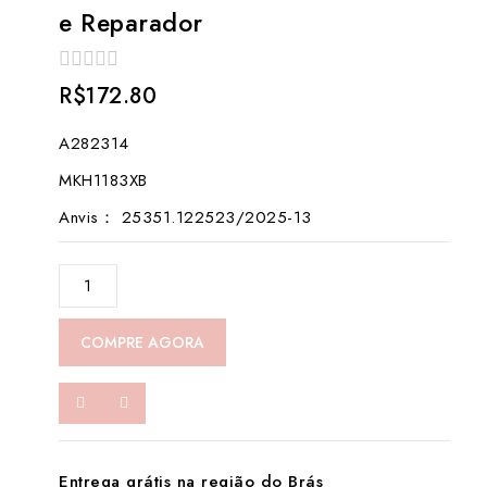
e Reparador
0
R$
172.80
out
of
A282314
5
MKH1183XB
Anvis： 25351.122523/2025-13
A282314-
Óleo
Labial
COMPRE AGORA
Hidratante
e
Reparador
数
量
Entrega grátis na região do Brás