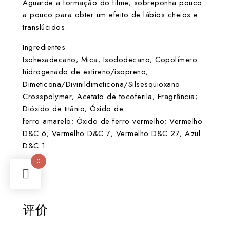
Aguarde a formação do filme, sobreponha pouco
a pouco para obter um efeito de lábios cheios e
translúcidos.
Ingredientes
Isohexadecano; Mica; Isododecano; Copolímero
hidrogenado de estireno/isopreno;
Dimeticona/Divinildimeticona/Silsesquioxano
Crosspolymer; Acetato de tocoferila; Fragrância;
Dióxido de titânio; Óxido de
ferro amarelo; Óxido de ferro vermelho; Vermelho
D&C 6; Vermelho D&C 7; Vermelho D&C 27; Azul
D&C 1
0
评价