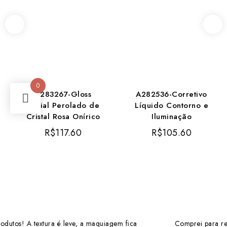
0
A283267-Gloss
A282536-Corretivo
Labial Perolado de
Líquido Contorno e
Cristal Rosa Onírico
Iluminação
R$
117.60
R$
105.60
a
Comprei para revenda e tive um ótimo retorno. Os