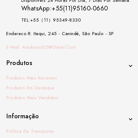
Disponíveis 24 Horas Por Dia, 7 Dias Por Semana.
WhatsApp:+55(11)95160-0660
TEL:+55（11）95349-8330
Endereco:R. Itaqui, 245 - Canindé, São Paulo - SP
E-Mail: Axiubrasil25@gmail.com
Produtos
Produtos Mais Recentes
Produtos Em Destaque
Produtos Mais Vendidos
Informação
Política De Transporte