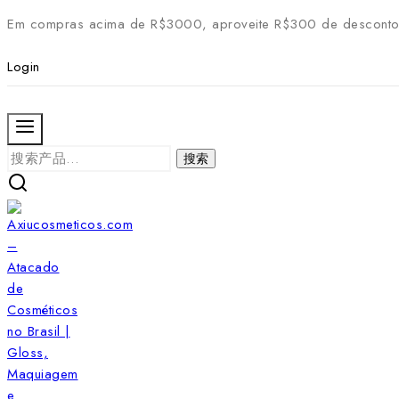
Skip
Em compras acima de R$3000, aproveite R$300 de desconto
to
content
Login
搜
搜索
索：