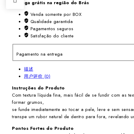
Entrega grátis na região do Brás
de
Textura
Venda somente por BOX
Veludo
Qualidade garantida
e
Pagamentos seguros
Finish
Satisfação do cliente
Matte
数
Pagamento na entrega
量
描述
用户评价 (0)
Instruções do Produto
Com textura líquida fina, mais fácil de se fundir com as t
formar grumos,
se funde imediatamente ao tocar a pele, leve e sem sens
transpe um rubor natural de dentro para fora, revelando 
Pontos Fortes do Produto