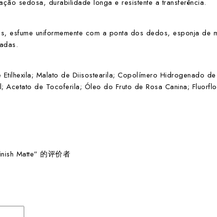
ção sedosa, durabilidade longa e resistente a transferência.
as, esfume uniformemente com a ponta dos dedos, esponja de ma
adas.
de Etilhexila; Malato de Diisostearila; Copolímero Hidrogenado de
 Acetato de Tocoferila; Óleo do Fruto de Rosa Canina; Fluorflogopi
Finish Matte” 的评价者