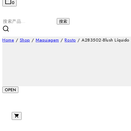
0
搜
搜索
索：
Home
/
Shop
/
Maquiagem
/
Rosto
/
A283502-Blush Líquido d
OPEN