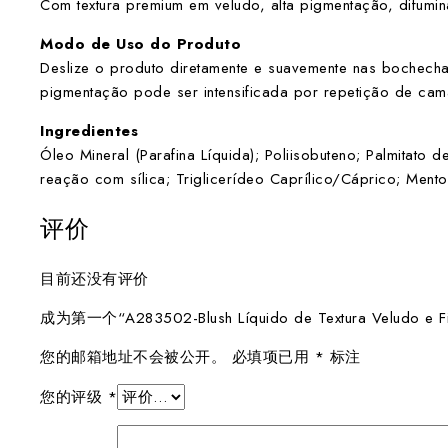
Com textura premium em veludo, alta pigmentação, difumina
Modo de Uso do Produto
Deslize o produto diretamente e suavemente nas bochech
pigmentação pode ser intensificada por repetição de cam
Ingredientes
Óleo Mineral (Parafina Líquida); Poliisobuteno; Palmitato 
reação com sílica; Triglicerídeo Caprílico/Cáprico; Mentol;
评价
目前还没有评价
成为第一个“A283502-Blush Líquido de Textura Veludo e 
您的邮箱地址不会被公开。
必填项已用
*
标注
您的评级
*