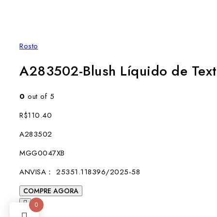
Rosto
A283502-Blush Líquido de Text
0
out of 5
R$
110.40
A283502
MGG0047XB
ANVISA： 25351.118396/2025-58
A283502-
COMPRE AGORA
Blush
0
Líquido