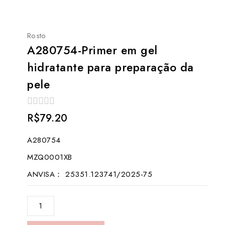
Rosto
A280754-Primer em gel
hidratante para preparação da
pele
0
R$
79.20
out
of
A280754
5
MZQ0001XB
ANVISA： 25351.123741/2025-75
A280754-
Primer