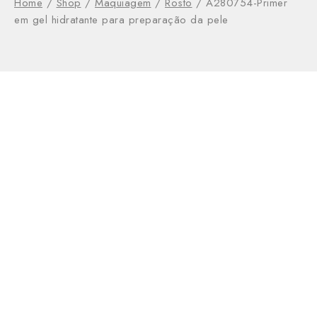
Home
/
Shop
/
Maquiagem
/
Rosto
/
A280754-Primer
em gel hidratante para preparação da pele