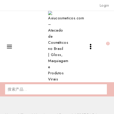
Skip
Login
to
content
0
搜
索：