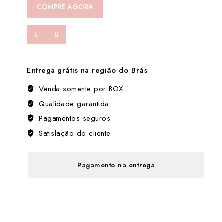
em
COMPRE AGORA
gel
hidratante
para
preparação
da
Entrega grátis na região do Brás
pele
数
Venda somente por BOX
量
Qualidade garantida
Pagamentos seguros
Satisfação do cliente
Pagamento na entrega