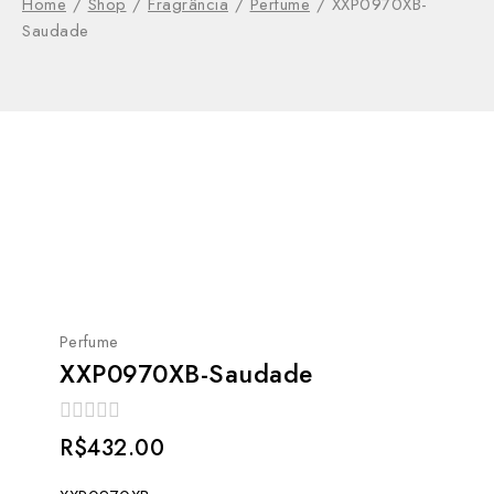
Home
/
Shop
/
Fragrância
/
Perfume
/
XXP0970XB-
Saudade
Perfume
XXP0970XB-Saudade
0
R$
432.00
out
of