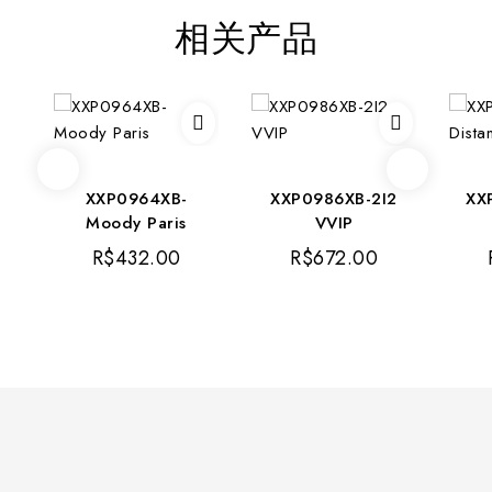
相关产品
XXP0964XB-
XXP0986XB-2I2
XX
Moody Paris
VVIP
R$
432.00
R$
672.00