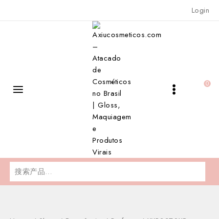
Skip
Login
to
content
0
搜
索：