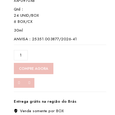
XXP0970XB
5
Qtd：
24 UNID/BOX
6 BOX/CX
30ml
ANVISA：25351.003877/2026-41
XXP0970XB-
Saudade
数
COMPRE AGORA
量
Entrega grátis na região do Brás
Venda somente por BOX