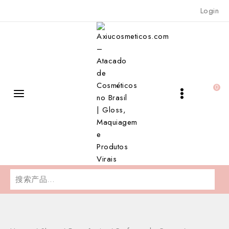
Skip
Login
to
content
0
搜
索：