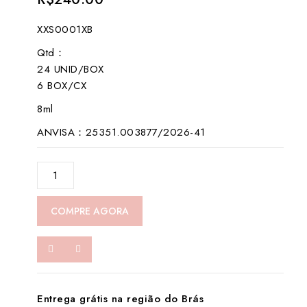
out
of
XXS0001XB
5
Qtd：
24 UNID/BOX
6 BOX/CX
8ml
ANVISA：25351.003877/2026-41
XXS0001XB-
Saudade
数
COMPRE AGORA
量
Entrega grátis na região do Brás