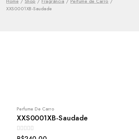
Home
/
Shop
/
Fragrância
/
Perfume de Carro
/
XXS0001XB-Saudade
Perfume De Carro
XXS0001XB-Saudade
0
R$
240.00