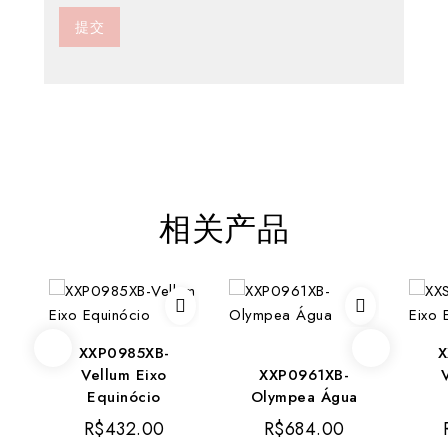
相关产品
XXP0985XB-
X
Vellum Eixo
XXP0961XB-
Equinócio
Olympea Água
R$
432.00
R$
684.00