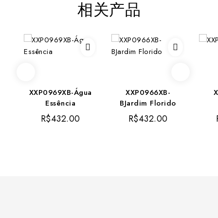
相关产品
XXP0969XB-Água
XXP0966XB-
X
Essência
BJardim Florido
R$
432.00
R$
432.00