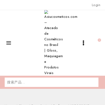
Skip
Login
to
content
0
搜
索：