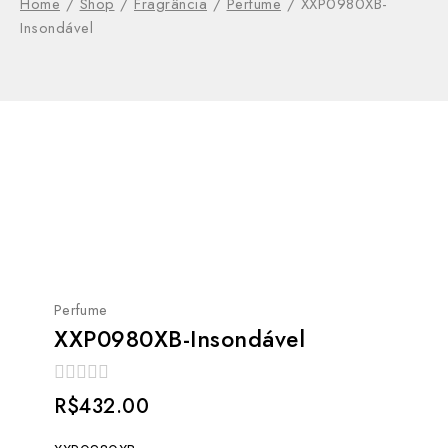
Home
/
Shop
/
Fragrância
/
Perfume
/
XXP0980XB-
Insondável
Perfume
XXP0980XB-Insondável
0
R$
432.00
out
of