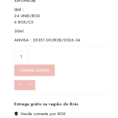
XXP0980XB
5
Qtd：
24 UNID/BOX
6 BOX/CX
30ml
ANVISA：25351.003928/2026-34
XXP0980XB-
Insondável
数
COMPRE AGORA
量
Entrega grátis na região do Brás
Venda somente por BOX